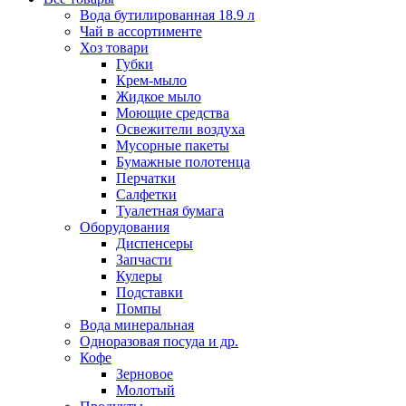
Вода бутилированная 18.9 л
Чай в ассортименте
Хоз товари
Губки
Крем-мыло
Жидкое мыло
Моющие средства
Освежители воздуха
Мусорные пакеты
Бумажные полотенца
Перчатки
Салфетки
Туалетная бумага
Оборудования
Диспенсеры
Запчасти
Кулеры
Подставки
Помпы
Вода минеральная
Одноразовая посуда и др.
Кофе
Зерновое
Молотый