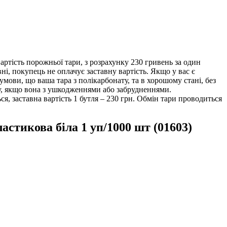
ртість порожньої тари, з розрахунку 230 гривень за один
ні, покупець не оплачує заставну вартість. Якщо у вас є
 умови, що ваша тара з полікарбонату, та в хорошому стані, без
ру, якщо вона з ушкодженнями або забрудненнями.
, заставна вартість 1 бутля – 230 грн. Обмін тари проводиться
астикова біла 1 уп/1000 шт (01603)