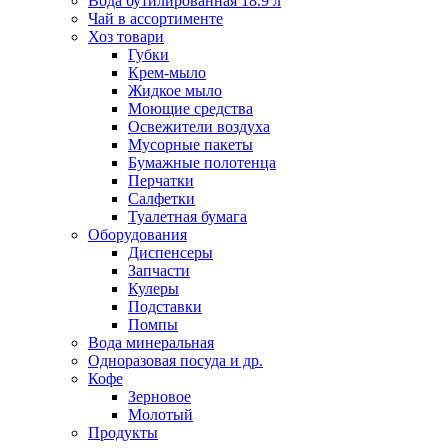
Вода бутилированная 18.9 л
Чай в ассортименте
Хоз товари
Губки
Крем-мыло
Жидкое мыло
Моющие средства
Освежители воздуха
Мусорные пакеты
Бумажные полотенца
Перчатки
Салфетки
Туалетная бумага
Оборудования
Диспенсеры
Запчасти
Кулеры
Подставки
Помпы
Вода минеральная
Одноразовая посуда и др.
Кофе
Зерновое
Молотый
Продукты