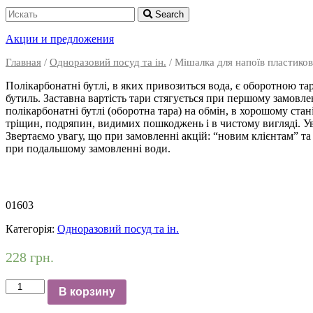
Search
Акции и предложения
Главная
/
Одноразовий посуд та ін.
/ Мішалка для напоїв пластиков
Полікарбонатні бутлі, в яких привозиться вода, є оборотною т
бутиль. Заставна вартість тари стягується при першому замовлен
полікарбонатні бутлі (оборотна тара) на обмін, в хорошому стані
тріщин, подряпин, видимих ​​пошкоджень і в чистому вигляді. 
Звертаємо увагу, що при замовленні акцій: “новим клієнтам” та
при подальшому замовленні води.
01603
Категорія:
Одноразовий посуд та ін.
228
грн.
Количество
В корзину
Мішалка
для