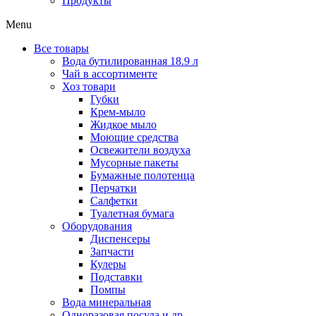
Продукты
Menu
Все товары
Вода бутилированная 18.9 л
Чай в ассортименте
Хоз товари
Губки
Крем-мыло
Жидкое мыло
Моющие средства
Освежители воздуха
Мусорные пакеты
Бумажные полотенца
Перчатки
Салфетки
Туалетная бумага
Оборудования
Диспенсеры
Запчасти
Кулеры
Подставки
Помпы
Вода минеральная
Одноразовая посуда и др.