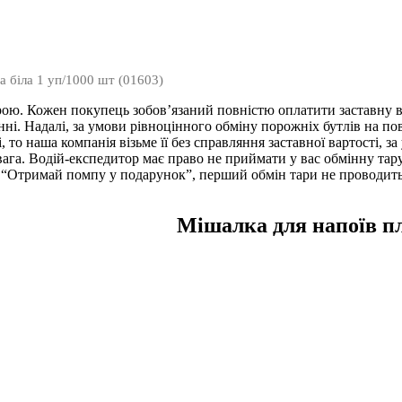
а біла 1 уп/1000 шт (01603)
арою. Кожен покупець зобов’язаний повністю оплатити заставну ва
ні. Надалі, за умови рівноцінного обміну порожніх бутлів на пов
, то наша компанія візьме її без справляння заставної вартості, за
Увага. Водій-експедитор має право не приймати у вас обмінну та
 “Отримай помпу у подарунок”, перший обмін тари не проводиться
Мішалка для напоїв пл