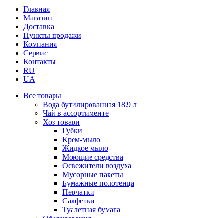
Главная
Магазин
Доставка
Пункты продажи
Компания
Сервис
Контакты
RU
UA
Все товары
Вода бутилированная 18.9 л
Чай в ассортименте
Хоз товари
Губки
Крем-мыло
Жидкое мыло
Моющие средства
Освежители воздуха
Мусорные пакеты
Бумажные полотенца
Перчатки
Салфетки
Туалетная бумага