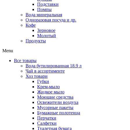
Подставки
Помпы
Вода минеральная
Одноразовая посуда и др.
Кофе
Зерновое
Молотый
Продукты
Menu
Все товары
Вода бутилированная 18.9 л
Чай в ассортименте
Хоз товари
Губки
Крем-мыло
Жидкое мыло
Моющие средства
Освежители воздуха
Мусорные пакеты
Бумажные полотенца
Перчатки
Салфетки
Туалетная бумага