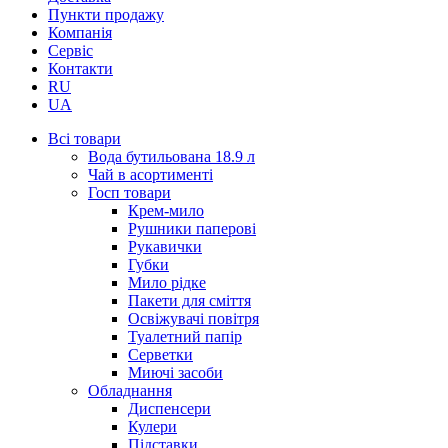
Пункти продажу
Компанія
Сервіс
Контакти
RU
UA
Всі товари
Вода бутильована 18.9 л
Чай в асортименті
Госп товари
Крем-мило
Рушники паперові
Рукавички
Губки
Мило рідке
Пакети для сміття
Освіжувачі повітря
Туалетний папір
Серветки
Миючі засоби
Обладнання
Диспенсери
Кулери
Підставки