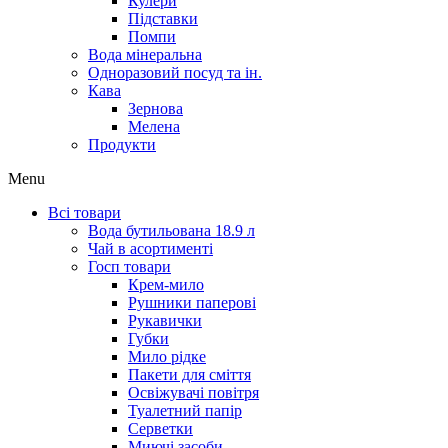
Кулери
Підставки
Помпи
Вода мінеральна
Одноразовий посуд та ін.
Кава
Зернова
Мелена
Продукти
Menu
Всі товари
Вода бутильована 18.9 л
Чай в асортименті
Госп товари
Крем-мило
Рушники паперові
Рукавички
Губки
Мило рідке
Пакети для сміття
Освіжувачі повітря
Туалетний папір
Серветки
Миючі засоби