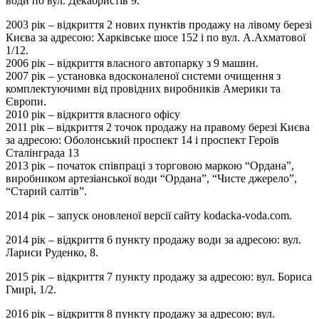
води по вул. Декабристів 9.
2003 рік – відкриття 2 нових пунктів продажу на лівому березі
Києва за адресою: Харківське шосе 152 і по вул. А.Ахматової
1/12.
2006 рік – відкриття власного автопарку з 9 машин.
2007 рік – установка вдосконаленої системи очищення з
комплектуючими від провідних виробників Америки та
Європи.
2010 рік – відкриття власного офісу
2011 рік – відкриття 2 точок продажу на правому березі Києва
за адресою: Оболонський проспект 14 і проспект Героїв
Сталінграда 13
2013 рік – початок співпраці з торговою маркою “Ордана”,
виробником артезіанської води “Ордана”, “Чисте джерело”,
“Старий салтів”.
2014 рік – запуск оновленої версії сайту kodacka-voda.com.
2014 рік – відкриття 6 пункту продажу води за адресою: вул.
Лариси Руденко, 8.
2015 рік – відкриття 7 пункту продажу за адресою: вул. Бориса
Гмирі, 1/2.
2016 рік – відкриття 8 пункту продажу за адресою: вул.