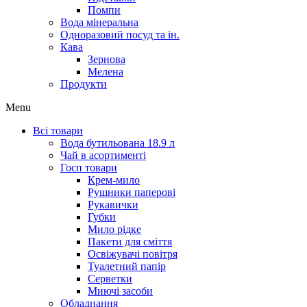
Помпи
Вода мінеральна
Одноразовий посуд та ін.
Кава
Зернова
Мелена
Продукти
Menu
Всі товари
Вода бутильована 18.9 л
Чай в асортименті
Госп товари
Крем-мило
Рушники паперові
Рукавички
Губки
Мило рідке
Пакети для сміття
Освіжувачі повітря
Туалетний папір
Серветки
Миючі засоби
Обладнання