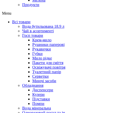
Мелена
Продукти
Menu
Всі товари
Вода бутильована 18.9 л
Чай в асортименті
Госп товари
Крем-мило
Рушники паперові
Рукавички
Губки
Мило рідке
Пакети для сміття
Освіжувачі повітря
Туалетний папір
Серветки
Миючі засоби
Обладнання
Диспенсери
Кулери
Підставки
Помпи
Вода мінеральна
Одноразовий посуд та ін.