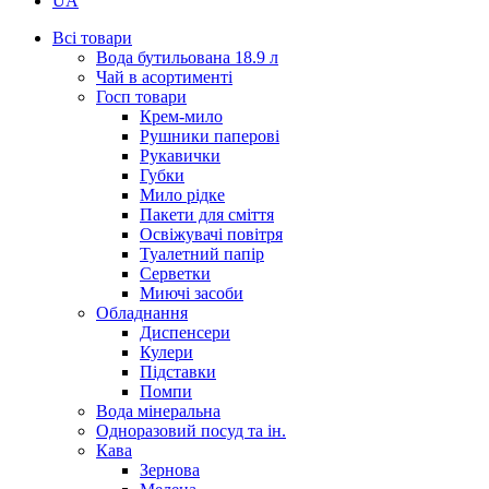
UA
Всі товари
Вода бутильована 18.9 л
Чай в асортименті
Госп товари
Крем-мило
Рушники паперові
Рукавички
Губки
Мило рідке
Пакети для сміття
Освіжувачі повітря
Туалетний папір
Серветки
Миючі засоби
Обладнання
Диспенсери
Кулери
Підставки
Помпи
Вода мінеральна
Одноразовий посуд та ін.
Кава
Зернова