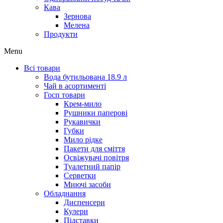
Кава
Зернова
Мелена
Продукти
Menu
Всі товари
Вода бутильована 18.9 л
Чай в асортименті
Госп товари
Крем-мило
Рушники паперові
Рукавички
Губки
Мило рідке
Пакети для сміття
Освіжувачі повітря
Туалетний папір
Серветки
Миючі засоби
Обладнання
Диспенсери
Кулери
Підставки