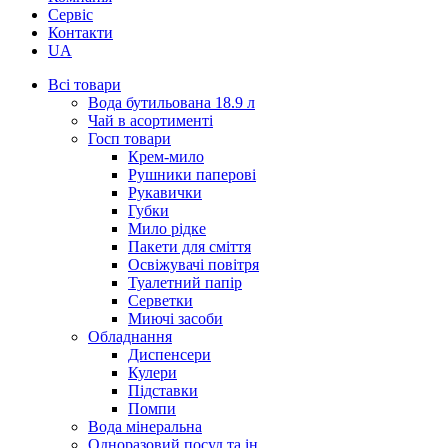
Сервіс
Контакти
UA
Всі товари
Вода бутильована 18.9 л
Чай в асортименті
Госп товари
Крем-мило
Рушники паперові
Рукавички
Губки
Мило рідке
Пакети для сміття
Освіжувачі повітря
Туалетний папір
Серветки
Миючі засоби
Обладнання
Диспенсери
Кулери
Підставки
Помпи
Вода мінеральна
Одноразовий посуд та ін.