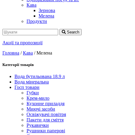
Кава
Зернова
Мелена
Продукти
Search
Акції та пропозиції
Головна
/
Кава
/ Мелена
Категорії товарів
Вода бутильована 18.9 л
Вода мінеральна
Госп товари
Губки
Крем-мило
Кухонне приладдя
Миючі засоби
Освіжувачі повітря
Пакети для сміття
Рукавички
Рушники паперові