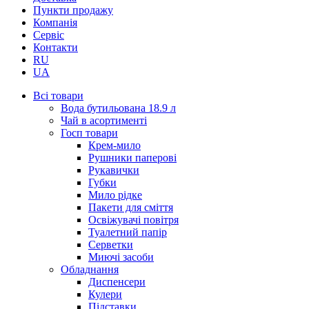
Пункти продажу
Компанія
Сервіс
Контакти
RU
UA
Всі товари
Вода бутильована 18.9 л
Чай в асортименті
Госп товари
Крем-мило
Рушники паперові
Рукавички
Губки
Мило рідке
Пакети для сміття
Освіжувачі повітря
Туалетний папір
Серветки
Миючі засоби
Обладнання
Диспенсери
Кулери
Підставки