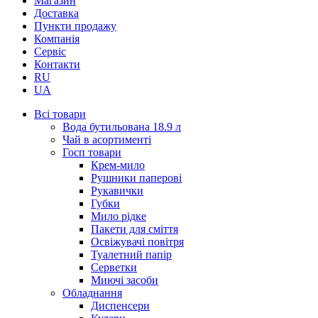
Магазин
Доставка
Пункти продажу
Компанія
Сервіс
Контакти
RU
UA
Всі товари
Вода бутильована 18.9 л
Чай в асортименті
Госп товари
Крем-мило
Рушники паперові
Рукавички
Губки
Мило рідке
Пакети для сміття
Освіжувачі повітря
Туалетний папір
Серветки
Миючі засоби
Обладнання
Диспенсери