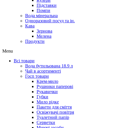
Кулери
Підставки
Помпи
Вода мінеральна
Одноразовий посуд та ін.
Кава
Зернова
Мелена
Продукти
Menu
Всі товари
Вода бутильована 18.9 л
Чай в асортименті
Госп товари
Крем-мило
Рушники паперові
Рукавички
Губки
Мило рідке
Пакети для сміття
Освіжувачі повітря
Туалетний папір
Серветки
Миючі засоби