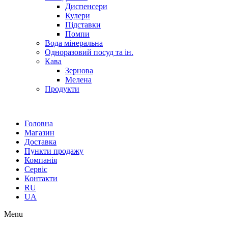
Диспенсери
Кулери
Підставки
Помпи
Вода мінеральна
Одноразовий посуд та ін.
Кава
Зернова
Мелена
Продукти
Головна
Магазин
Доставка
Пункти продажу
Компанія
Сервіс
Контакти
RU
UA
Menu