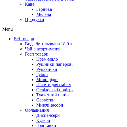
Кава
Зернова
Мелена
Продукти
Menu
Всі товари
Вода бутильована 18.9 л
Чай в асортименті
Госп товари
Крем-мило
Рушники паперові
Рукавички
Губки
Мило рідке
Пакети для сміття
Освіжувачі повітря
Туалетний папір
Серветки
Миючі засоби
Обладнання
Диспенсери
Кулери
Підставки