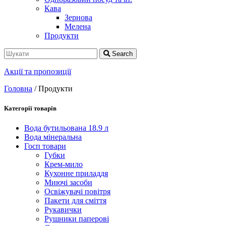
Кава
Зернова
Мелена
Продукти
Search
Акції та пропозиції
Головна
/ Продукти
Категорії товарів
Вода бутильована 18.9 л
Вода мінеральна
Госп товари
Губки
Крем-мило
Кухонне приладдя
Миючі засоби
Освіжувачі повітря
Пакети для сміття
Рукавички
Рушники паперові