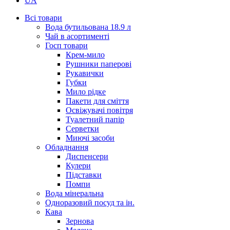
UA
Всі товари
Вода бутильована 18.9 л
Чай в асортименті
Госп товари
Крем-мило
Рушники паперові
Рукавички
Губки
Мило рідке
Пакети для сміття
Освіжувачі повітря
Туалетний папір
Серветки
Миючі засоби
Обладнання
Диспенсери
Кулери
Підставки
Помпи
Вода мінеральна
Одноразовий посуд та ін.
Кава
Зернова