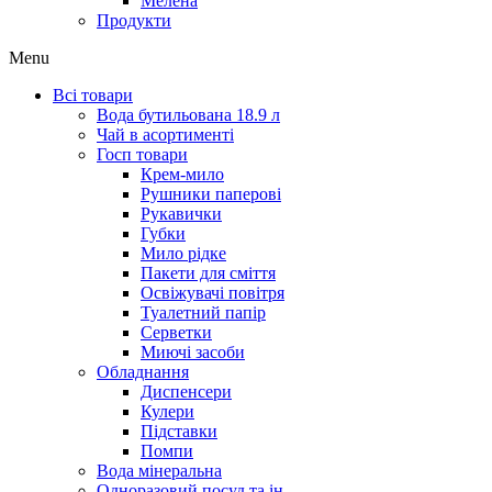
Мелена
Продукти
Menu
Всі товари
Вода бутильована 18.9 л
Чай в асортименті
Госп товари
Крем-мило
Рушники паперові
Рукавички
Губки
Мило рідке
Пакети для сміття
Освіжувачі повітря
Туалетний папір
Серветки
Миючі засоби
Обладнання
Диспенсери
Кулери
Підставки
Помпи
Вода мінеральна
Одноразовий посуд та ін.