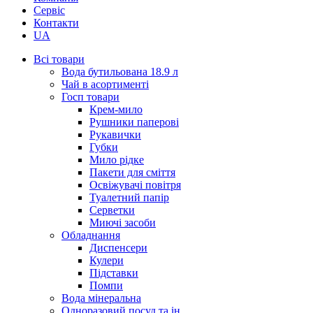
Сервіс
Контакти
UA
Всі товари
Вода бутильована 18.9 л
Чай в асортименті
Госп товари
Крем-мило
Рушники паперові
Рукавички
Губки
Мило рідке
Пакети для сміття
Освіжувачі повітря
Туалетний папір
Серветки
Миючі засоби
Обладнання
Диспенсери
Кулери
Підставки
Помпи
Вода мінеральна
Одноразовий посуд та ін.