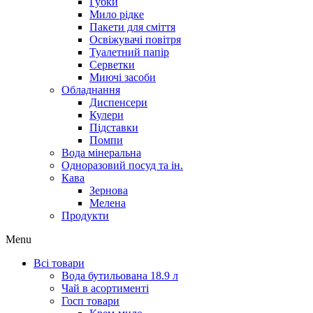
Губки
Мило рідке
Пакети для сміття
Освіжувачі повітря
Туалетний папір
Серветки
Миючі засоби
Обладнання
Диспенсери
Кулери
Підставки
Помпи
Вода мінеральна
Одноразовий посуд та ін.
Кава
Зернова
Мелена
Продукти
Menu
Всі товари
Вода бутильована 18.9 л
Чай в асортименті
Госп товари