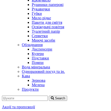
Крем-мило
Рушники паперові
Рукавички
Губки
Мило рідке
Пакети для сміття
Освіжувачі повітря
Туалетний папір
Серветки
Миючі засоби
Обладнання
Диспенсери
Кулери
Підставки
Помпи
Вода мінеральна
Одноразовий посуд та ін.
Кава
Зернова
Мелена
Продукти
Search
Акції та пропозиції