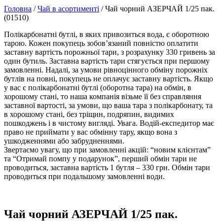
Головна
/
Чай в асортименті
/ Чай чорний АЗЕРЧАЙ 1/25 пак.
(01510)
Полікарбонатні бутлі, в яких привозиться вода, є оборотною
тарою. Кожен покупець зобов’язаний повністю оплатити
заставну вартість порожньої тари, з розрахунку 330 гривень за
один бутиль. Заставна вартість тари стягується при першому
замовленні. Надалі, за умови рівноцінного обміну порожніх
бутлів на повні, покупець не оплачує заставну вартість. Якщо
у вас є полікарбонатні бутлі (оборотна тара) на обмін, в
хорошому стані, то наша компанія візьме її без справляння
заставної вартості, за умови, що ваша тара з полікарбонату, та
в хорошому стані, без тріщин, подряпин, видимих
пошкоджень і в чистому вигляді. Увага. Водій-експедитор має
право не приймати у вас обмінну тару, якщо вона з
ушкодженнями або забрудненнями.
Звертаємо увагу, що при замовленні акцій: “новим клієнтам”
та “Отримай помпу у подарунок”, перший обмін тари не
проводиться, заставна вартість 1 бутля – 330 грн. Обмін тари
проводиться при подальшому замовленні води.
Чай чорний АЗЕРЧАЙ 1/25 пак.