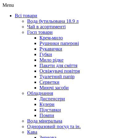
Menu
Всі товари
Вода бутильована 18.9 л
Чай в асортименті
Госп товари
Крем-мило
Рушники паперові
Рукавички
Губки
Мило рідке
Пакети для сміття
Освіжувачі повітря
Туалетний папір
Серветки
Миючі засоби
Обладнання
Диспенсери
Кулери
Підставки
Помпи
Вода мінеральна
Одноразовий посуд та ін.
Кава
Зернова