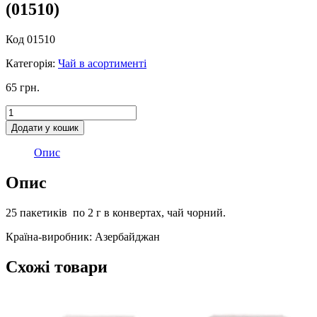
(01510)
Код 01510
Категорія:
Чай в асортименті
65
грн.
Чай
чорний
Додати у кошик
АЗЕРЧАЙ
1/25
Опис
пак.
(01510)
Опис
кількість
25 пакетиків по 2 г в конвертах, чай чорний.
Країна-виробник: Азербайджан
Схожі товари