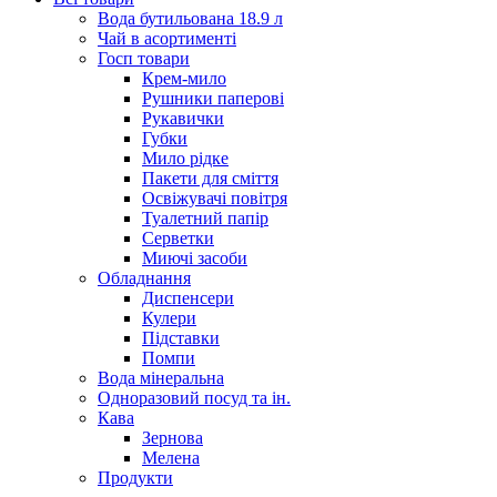
Вода бутильована 18.9 л
Чай в асортименті
Госп товари
Крем-мило
Рушники паперові
Рукавички
Губки
Мило рідке
Пакети для сміття
Освіжувачі повітря
Туалетний папір
Серветки
Миючі засоби
Обладнання
Диспенсери
Кулери
Підставки
Помпи
Вода мінеральна
Одноразовий посуд та ін.
Кава
Зернова
Мелена
Продукти