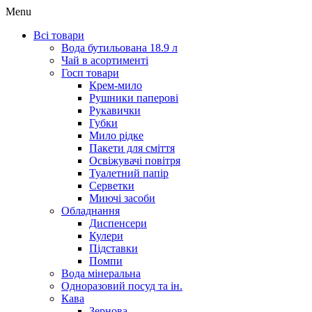
Menu
Всі товари
Вода бутильована 18.9 л
Чай в асортименті
Госп товари
Крем-мило
Рушники паперові
Рукавички
Губки
Мило рідке
Пакети для сміття
Освіжувачі повітря
Туалетний папір
Серветки
Миючі засоби
Обладнання
Диспенсери
Кулери
Підставки
Помпи
Вода мінеральна
Одноразовий посуд та ін.
Кава
Зернова