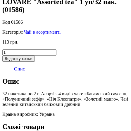
LOVARE "Assorted tea" 1 уп/32 пак.
(01586)
Код 01586
Категорія:
Чай в асортименті
113
грн.
Чай
зелений
Додати у кошик
фруктовий
LOVARE
Опис
"Assorted
tea"
Опис
1
уп/32
32 пакетика по 2 г. Асорті з 4 видів чаю: «Багамський саусеп»,
пак.
«Полуничний зефір», «Ніч Клеопатри», «Золотий манго». Чай
(01586)
зелений китайський байховий дрібний.
кількість
Країна-виробник: Україна
Схожі товари