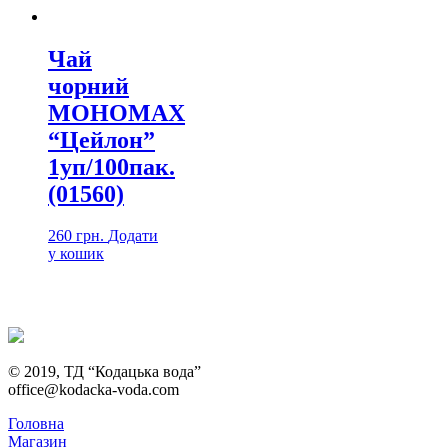
Чай
чорний
МОНОМАХ
“Цейлон”
1уп/100пак.
(01560)
260
грн.
Додати
у кошик
© 2019, ТД “Кодацька вода”
office@kodacka-voda.com
Головна
Магазин