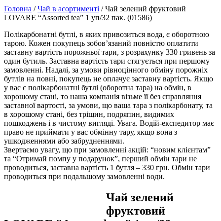
Головна
/
Чай в асортименті
/ Чай зелений фруктовий
LOVARE “Assorted tea” 1 уп/32 пак. (01586)
Полікарбонатні бутлі, в яких привозиться вода, є оборотною
тарою. Кожен покупець зобов’язаний повністю оплатити
заставну вартість порожньої тари, з розрахунку 330 гривень за
один бутиль. Заставна вартість тари стягується при першому
замовленні. Надалі, за умови рівноцінного обміну порожніх
бутлів на повні, покупець не оплачує заставну вартість. Якщо
у вас є полікарбонатні бутлі (оборотна тара) на обмін, в
хорошому стані, то наша компанія візьме її без справляння
заставної вартості, за умови, що ваша тара з полікарбонату, та
в хорошому стані, без тріщин, подряпин, видимих
пошкоджень і в чистому вигляді. Увага. Водій-експедитор має
право не приймати у вас обмінну тару, якщо вона з
ушкодженнями або забрудненнями.
Звертаємо увагу, що при замовленні акцій: “новим клієнтам”
та “Отримай помпу у подарунок”, перший обмін тари не
проводиться, заставна вартість 1 бутля – 330 грн. Обмін тари
проводиться при подальшому замовленні води.
Чай зелений
фруктовий