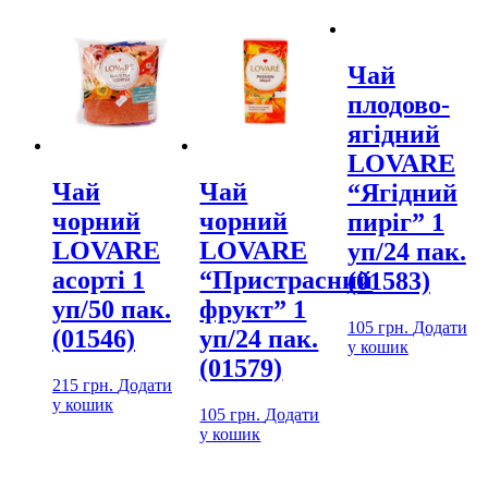
Чай
плодово-
ягідний
LOVARE
Чай
Чай
“Ягідний
чорний
чорний
пиріг” 1
LOVARE
LOVARE
уп/24 пак.
асорті 1
“Пристрасний
(01583)
уп/50 пак.
фрукт” 1
105
грн.
Додати
(01546)
уп/24 пак.
у кошик
(01579)
215
грн.
Додати
у кошик
105
грн.
Додати
у кошик