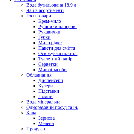
Вода бутильована 18.9 л
Чай в асортименті
Госп товари
Крем-мило
Рушники паперові
Рукавички
Губки
Мило рідке
Пакети для сміття
Освіжувачі повітря
Туалетний папір
Серветки
Миючі засоби
Обладнання
Диспенсери
Кулери
Підставки
Помпи
Вода мінеральна
Одноразовий посуд та ін.
Кава
Зернова
Мелена
Продукти