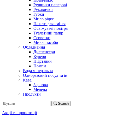
Крем-мило
Рушники паперові
Рукавички
Губки
Мило рідке
Пакети для сміття
Освіжувачі повітря
Туалетний папір
Серветки
Миючі засоби
Обладнання
Диспенсери
Кулери
Підставки
Помпи
Вода мінеральна
Одноразовий посуд та ін.
Кава
Зернова
Мелена
Продукти
Search
Акції та пропозиції