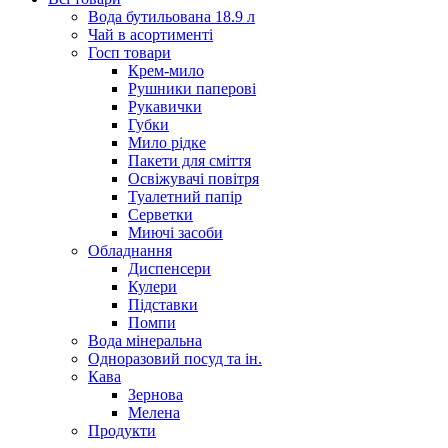
Вода бутильована 18.9 л
Чай в асортименті
Госп товари
Крем-мило
Рушники паперові
Рукавички
Губки
Мило рідке
Пакети для сміття
Освіжувачі повітря
Туалетний папір
Серветки
Миючі засоби
Обладнання
Диспенсери
Кулери
Підставки
Помпи
Вода мінеральна
Одноразовий посуд та ін.
Кава
Зернова
Мелена
Продукти