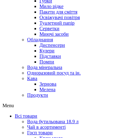
Губки
Мило рідке
Пакети для сміття
Освіжувачі повітря
Туалетний папір
Серветки
Миючі засоби
Обладнання
Диспенсери
Кулери
Підставки
Помпи
Вода мінеральна
Одноразовий посуд та ін.
Кава
Зернова
Мелена
Продукти
Menu
Всі товари
Вода бутильована 18.9 л
Чай в асортименті
Госп товари