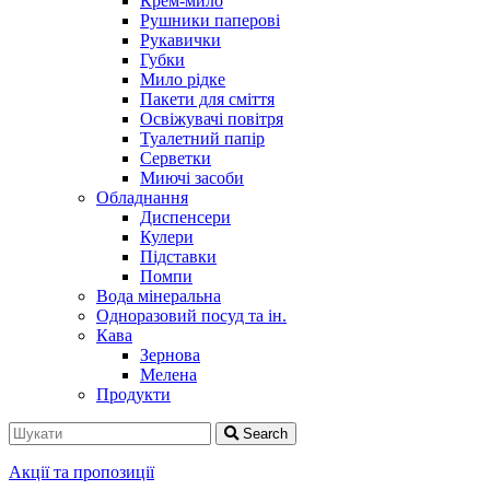
Крем-мило
Рушники паперові
Рукавички
Губки
Мило рідке
Пакети для сміття
Освіжувачі повітря
Туалетний папір
Серветки
Миючі засоби
Обладнання
Диспенсери
Кулери
Підставки
Помпи
Вода мінеральна
Одноразовий посуд та ін.
Кава
Зернова
Мелена
Продукти
Search
Акції та пропозиції