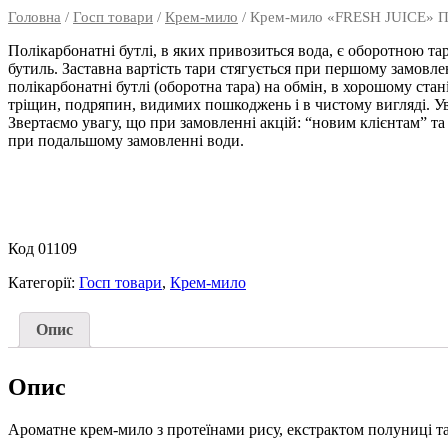
Головна
/
Госп товари
/
Крем-мило
/ Крем-мило «FRESH JUICE» По
Полікарбонатні бутлі, в яких привозиться вода, є оборотною т
бутиль. Заставна вартість тари стягується при першому замовлен
полікарбонатні бутлі (оборотна тара) на обмін, в хорошому стані
тріщин, подряпин, видимих пошкоджень і в чистому вигляді. У
Звертаємо увагу, що при замовленні акцій: “новим клієнтам” та
при подальшому замовленні води.
Код 01109
Категорії:
Госп товари
,
Крем-мило
Опис
Опис
Ароматне крем-мило з протеїнами рису, екстрактом полуниці та 