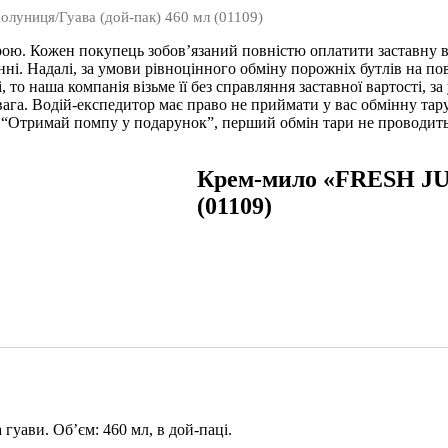
луниця/Гуава (дой-пак) 460 мл (01109)
арою. Кожен покупець зобов’язаний повністю оплатити заставну ва
ні. Надалі, за умови рівноцінного обміну порожніх бутлів на пов
, то наша компанія візьме її без справляння заставної вартості, за
вага. Водій-експедитор має право не приймати у вас обмінну та
 “Отримай помпу у подарунок”, перший обмін тари не проводиться
Крем-мило «FRESH JUI
(01109)
гуави. Об’єм: 460 мл, в дой-паці.