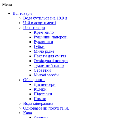
Menu
Всі товари
Вода бутильована 18.9 л
Чай в асортименті
Госп товари
Крем-мило
Рушники паперові
Рукавички
Губки
Мило рідке
Пакети для сміття
Освіжувачі повітря
Туалетний папір
Серветки
Миючі засоби
Обладнання
Диспенсери
Кулери
Підставки
Помпи
Вода мінеральна
Одноразовий посуд та ін.
Кава
Зернова