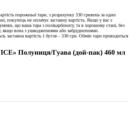
ртість порожньої тари, з розрахунку 330 гривень за один
ні, покупець не оплачує заставну вартість. Якщо у вас є
 умови, що ваша тара з полікарбонату, та в хорошому стані, без
ру, якщо вона з ушкодженнями або забрудненнями.
, заставна вартість 1 бутля – 330 грн. Обмін тари проводиться
CE» Полуниця/Гуава (дой-пак) 460 мл