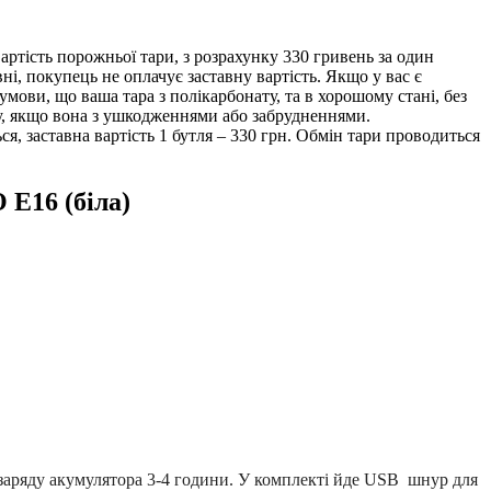
ртість порожньої тари, з розрахунку 330 гривень за один
ні, покупець не оплачує заставну вартість. Якщо у вас є
 умови, що ваша тара з полікарбонату, та в хорошому стані, без
ру, якщо вона з ушкодженнями або забрудненнями.
, заставна вартість 1 бутля – 330 грн. Обмін тари проводиться
 E16 (біла)
 заряду акумулятора 3-4 години. У комплекті йде USB шнур для