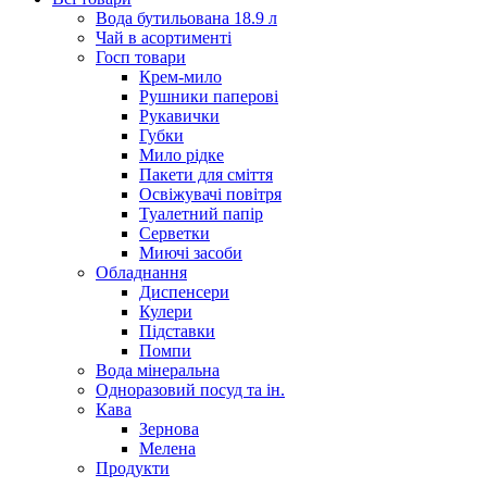
Вода бутильована 18.9 л
Чай в асортименті
Госп товари
Крем-мило
Рушники паперові
Рукавички
Губки
Мило рідке
Пакети для сміття
Освіжувачі повітря
Туалетний папір
Серветки
Миючі засоби
Обладнання
Диспенсери
Кулери
Підставки
Помпи
Вода мінеральна
Одноразовий посуд та ін.
Кава
Зернова
Мелена
Продукти