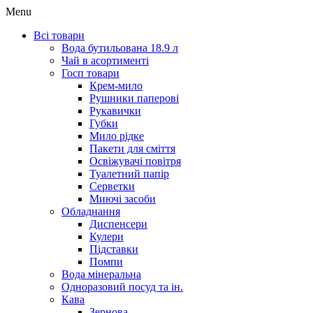
Menu
Всі товари
Вода бутильована 18.9 л
Чай в асортименті
Госп товари
Крем-мило
Рушники паперові
Рукавички
Губки
Мило рідке
Пакети для сміття
Освіжувачі повітря
Туалетний папір
Серветки
Миючі засоби
Обладнання
Диспенсери
Кулери
Підставки
Помпи
Вода мінеральна
Одноразовий посуд та ін.
Кава
Зернова