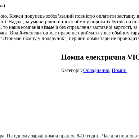
ла)
арою. Кожен покупець зобов’язаний повністю оплатити заставну ва
ні. Надалі, за умови рівноцінного обміну порожніх бутлів на пов
, то наша компанія візьме її без справляння заставної вартості, за
вага. Водій-експедитор має право не приймати у вас обмінну та
 “Отримай помпу у подарунок”, перший обмін тари не проводиться
Помпа електрична VIO
Категорії:
Обладнання
,
Помпи
ра. На одному заряді помпа працює 8-10 годин. Час для повного