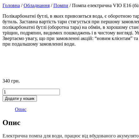
Головна
/
Обладнання
/
Помпи
/ Помпа електрична VIO E16 (бі
Полікарбонатні бутлі, в яких привозиться вода, є оборотною т
бутиль. Заставна вартість тари стягується при першому замовлен
полікарбонатні бутлі (оборотна тара) на обмін, в хорошому стані
тріщин, подряпин, видимих пошкоджень і в чистому вигляді. У
Звертаємо увагу, що при замовленні акцій: “новим клієнтам” та
при подальшому замовленні води.
340
грн.
Помпа
електрична
Додати у кошик
VIO
E16
Опис
(біла)
кількість
Опис
Електрична помпа для води, працює від вбудованого акумулято