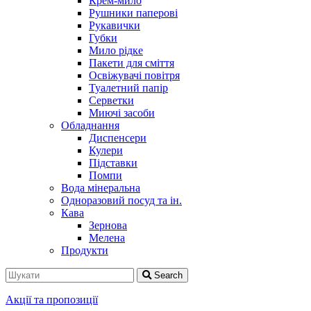
Крем-мило
Рушники паперові
Рукавички
Губки
Мило рідке
Пакети для сміття
Освіжувачі повітря
Туалетний папір
Серветки
Миючі засоби
Обладнання
Диспенсери
Кулери
Підставки
Помпи
Вода мінеральна
Одноразовий посуд та ін.
Кава
Зернова
Мелена
Продукти
Search
Акції та пропозиції