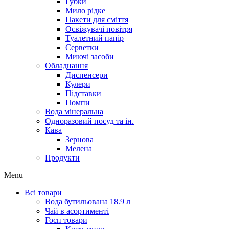
Губки
Мило рідке
Пакети для сміття
Освіжувачі повітря
Туалетний папір
Серветки
Миючі засоби
Обладнання
Диспенсери
Кулери
Підставки
Помпи
Вода мінеральна
Одноразовий посуд та ін.
Кава
Зернова
Мелена
Продукти
Menu
Всі товари
Вода бутильована 18.9 л
Чай в асортименті
Госп товари