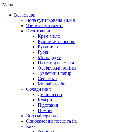
Menu
Всі товари
Вода бутильована 18.9 л
Чай в асортименті
Госп товари
Крем-мило
Рушники паперові
Рукавички
Губки
Мило рідке
Пакети для сміття
Освіжувачі повітря
Туалетний папір
Серветки
Миючі засоби
Обладнання
Диспенсери
Кулери
Підставки
Помпи
Вода мінеральна
Одноразовий посуд та ін.
Кава
Зернова