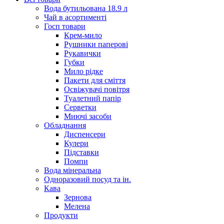
Вода бутильована 18.9 л
Чай в асортименті
Госп товари
Крем-мило
Рушники паперові
Рукавички
Губки
Мило рідке
Пакети для сміття
Освіжувачі повітря
Туалетний папір
Серветки
Миючі засоби
Обладнання
Диспенсери
Кулери
Підставки
Помпи
Вода мінеральна
Одноразовий посуд та ін.
Кава
Зернова
Мелена
Продукти