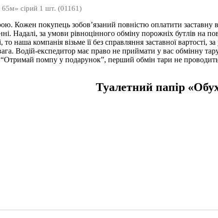
 65м» сірий 1 шт. (01161)
арою. Кожен покупець зобов’язаний повністю оплатити заставну ва
ні. Надалі, за умови рівноцінного обміну порожніх бутлів на пов
, то наша компанія візьме її без справляння заставної вартості, за
вага. Водій-експедитор має право не приймати у вас обмінну та
 “Отримай помпу у подарунок”, перший обмін тари не проводиться
Туалетний папір «Обухі