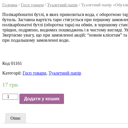
Головна
/
Госп товари
/
Туалетний папір
/ Туалетний папір «Обухів
Полікарбонатні бутлі, в яких привозиться вода, є оборотною т
бутиль. Заставна вартість тари стягується при першому замовлен
полікарбонатні бутлі (оборотна тара) на обмін, в хорошому стані
тріщин, подряпин, видимих пошкоджень і в чистому вигляді. У
Звертаємо увагу, що при замовленні акцій: “новим клієнтам” та
при подальшому замовленні води.
Код 01161
Категорії:
Госп товари
,
Туалетний папір
17
грн.
Туалетний
Додати у кошик
папір
«Обухів
65м»
сірий
Опис
1
шт.