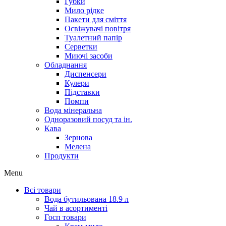
Губки
Мило рідке
Пакети для сміття
Освіжувачі повітря
Туалетний папір
Серветки
Миючі засоби
Обладнання
Диспенсери
Кулери
Підставки
Помпи
Вода мінеральна
Одноразовий посуд та ін.
Кава
Зернова
Мелена
Продукти
Menu
Всі товари
Вода бутильована 18.9 л
Чай в асортименті
Госп товари