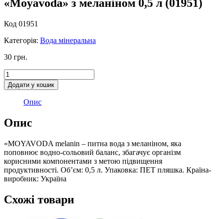
«Моyavoda» з меланіном 0,5 л (01951)
Код 01951
Категорія:
Вода мінеральна
30
грн.
Вода
питна
Додати у кошик
негазована
«Моyavoda»
Опис
з
меланіном
Опис
0,5
л
«MOYAVODA melanin – питна вода з меланіном, яка
(01951)
поповнює водно-сольовий баланс, збагачує організм
кількість
корисними компонентами з метою підвищення
продуктивності. Об’єм: 0,5 л. Упаковка: ПЕТ пляшка. Країна-
виробник: Україна
Схожі товари