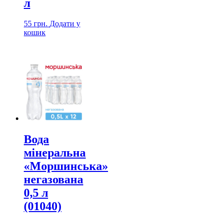
л
55
грн.
Додати у
кошик
Вода
мінеральна
«Моршинська»
негазована
0,5 л
(01040)