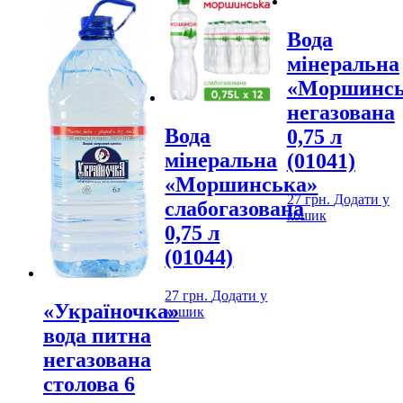
Вода
мінеральна
«Моршинсь
негазована
Вода
0,75 л
мінеральна
(01041)
«Моршинська»
27
грн.
Додати у
слабогазована
кошик
0,75 л
(01044)
27
грн.
Додати у
«Україночка»
кошик
вода питна
негазована
столова 6