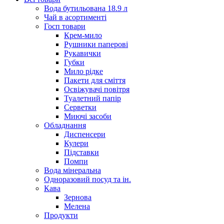
Вода бутильована 18.9 л
Чай в асортименті
Госп товари
Крем-мило
Рушники паперові
Рукавички
Губки
Мило рідке
Пакети для сміття
Освіжувачі повітря
Туалетний папір
Серветки
Миючі засоби
Обладнання
Диспенсери
Кулери
Підставки
Помпи
Вода мінеральна
Одноразовий посуд та ін.
Кава
Зернова
Мелена
Продукти