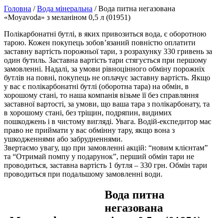
Головна
/
Вода мінеральна
/ Вода питна негазована
«Моyavoda» з меланіном 0,5 л (01951)
Полікарбонатні бутлі, в яких привозиться вода, є оборотною
тарою. Кожен покупець зобов’язаний повністю оплатити
заставну вартість порожньої тари, з розрахунку 330 гривень за
один бутиль. Заставна вартість тари стягується при першому
замовленні. Надалі, за умови рівноцінного обміну порожніх
бутлів на повні, покупець не оплачує заставну вартість. Якщо
у вас є полікарбонатні бутлі (оборотна тара) на обмін, в
хорошому стані, то наша компанія візьме її без справляння
заставної вартості, за умови, що ваша тара з полікарбонату, та
в хорошому стані, без тріщин, подряпин, видимих
пошкоджень і в чистому вигляді. Увага. Водій-експедитор має
право не приймати у вас обмінну тару, якщо вона з
ушкодженнями або забрудненнями.
Звертаємо увагу, що при замовленні акцій: “новим клієнтам”
та “Отримай помпу у подарунок”, перший обмін тари не
проводиться, заставна вартість 1 бутля – 330 грн. Обмін тари
проводиться при подальшому замовленні води.
Вода питна
негазована