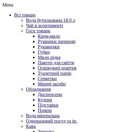
Menu
Всі товари
Вода бутильована 18.9 л
Чай в асортименті
Госп товари
Крем-мило
Рушники паперові
Рукавички
Губки
Мило рідке
Пакети для сміття
Освіжувачі повітря
Туалетний папір
Серветки
Миючі засоби
Обладнання
Диспенсери
Кулери
Підставки
Помпи
Вода мінеральна
Одноразовий посуд та ін.
Кава
Зернова