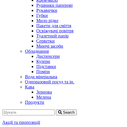
Крем-мило
Рушники паперові
Рукавички
Губки
Мило рідке
Пакети для сміття
Освіжувачі повітря
Туалетний папір
Серветки
Миючі засоби
Обладнання
Диспенсери
Кулери
Підставки
Помпи
Вода мінеральна
Одноразовий посуд та ін.
Кава
Зернова
Мелена
Продукти
Search
Акції та пропозиції